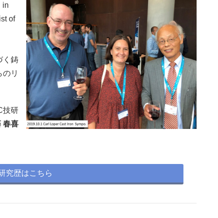
 in
st of
づく鋳
らのリ
C技研
 春喜
研究歴はこちら