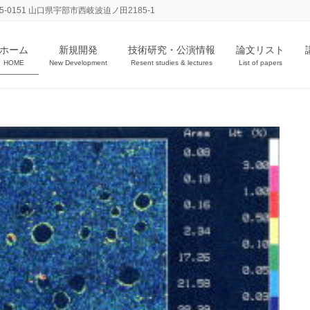
8 〒755-0151 山口県宇部市西岐波迫ノ田2185-1
ホーム
新規開発
技術研究・公演情報
論文リスト
HOME
New Development
Resent studies & lectures
List of papers